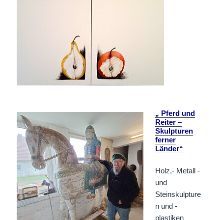
„ Pferd und
Reiter –
Skulpturen
ferner
Länder“
Holz,- Metall -
und
Steinskulpture
n und -
plastiken