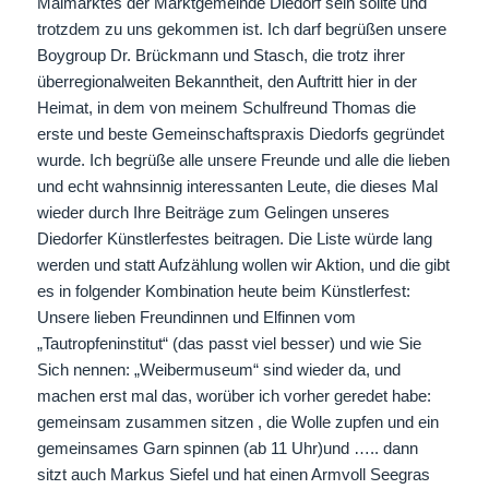
Maimarktes der Marktgemeinde Diedorf sein sollte und
trotzdem zu uns gekommen ist. Ich darf begrüßen unsere
Boygroup Dr. Brückmann und Stasch, die trotz ihrer
überregionalweiten Bekanntheit, den Auftritt hier in der
Heimat, in dem von meinem Schulfreund Thomas die
erste und beste Gemeinschaftspraxis Diedorfs gegründet
wurde. Ich begrüße alle unsere Freunde und alle die lieben
und echt wahnsinnig interessanten Leute, die dieses Mal
wieder durch Ihre Beiträge zum Gelingen unseres
Diedorfer Künstlerfestes beitragen. Die Liste würde lang
werden und statt Aufzählung wollen wir Aktion, und die gibt
es in folgender Kombination heute beim Künstlerfest:
Unsere lieben Freundinnen und Elfinnen vom
„Tautropfeninstitut“ (das passt viel besser) und wie Sie
Sich nennen: „Weibermuseum“ sind wieder da, und
machen erst mal das, worüber ich vorher geredet habe:
gemeinsam zusammen sitzen , die Wolle zupfen und ein
gemeinsames Garn spinnen (ab 11 Uhr)und ….. dann
sitzt auch Markus Siefel und hat einen Armvoll Seegras