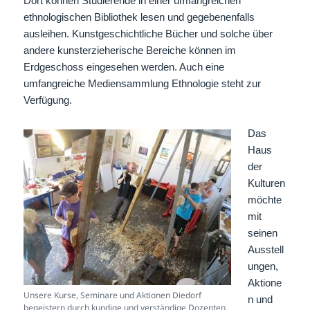
Dort können Studierende in einer umfangreichen
ethnologischen Bibliothek lesen und gegebenenfalls
ausleihen. Kunstgeschichtliche Bücher und solche über
andere kunsterzieherische Bereiche können im
Erdgeschoss eingesehen werden. Auch eine
umfangreiche Mediensammlung Ethnologie steht zur
Verfügung.
Das
Haus
der
Kulturen
möchte
mit
seinen
Ausstell
ungen,
Aktione
Unsere Kurse, Seminare und Aktionen Diedorf
n und
begeistern durch kundige und verständige Dozenten