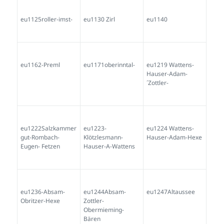
eu1125roller-imst-
eu1130 Zirl
eu1140
eu1162-Preml
eu1171oberinntal-
eu1219 Wattens-
Hauser-Adam-
´Zottler-
eu1222Salzkammer
eu1223-
eu1224 Wattens-
gut-Rombach-
Klötzlesmann-
Hauser-Adam-Hexe
Eugen- Fetzen
Hauser-A-Wattens
eu1236-Absam-
eu1244Absam-
eu1247Altaussee
Obritzer-Hexe
Zottler-
Obermieming-
Bären