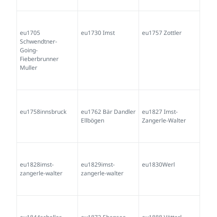
eu1705
eu1730 Imst
eu1757 Zottler
Schwendtner-
Going-
Fieberbrunner
Muller
eu1758innsbruck
eu1762 Bär Dandler
eu1827 Imst-
Ellbögen
Zangerle-Walter
eu1828imst-
eu1829imst-
eu1830Werl
zangerle-walter
zangerle-walter