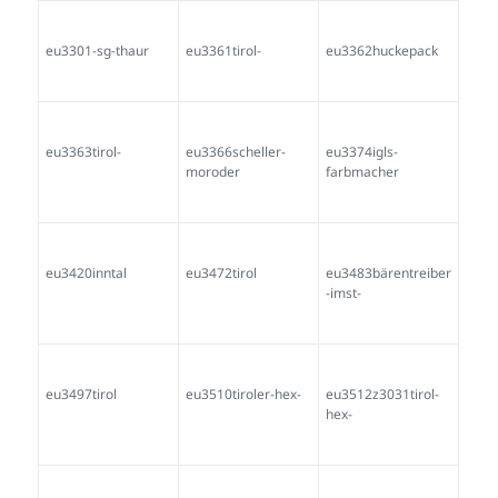
eu3750inntal-
eu3756tirol
eu3768landeck
eu3770
eu3786martha-
eu3809
tuxer
eu3813
eu3827inntal
eu3829südtirol
eu3830
eu3855axams-
eu3856ebensee
falkner