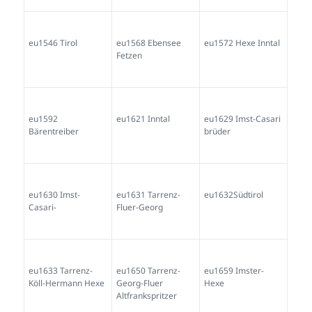
eu1546 Tirol
eu1568 Ebensee
eu1572 Hexe Inntal
Fetzen
eu1592
eu1621 Inntal
eu1629 Imst-Casari
Bärentreiber
brüder
eu1630 Imst-
eu1631 Tarrenz-
eu1632Südtirol
Casari-
Fluer-Georg
eu1633 Tarrenz-
eu1650 Tarrenz-
eu1659 Imster-
Köll-Hermann Hexe
Georg-Fluer
Hexe
Altfrankspritzer