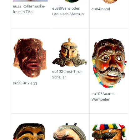
eu22 Rollermaske-
eu38Wenz oder
eu84inntal
Imst in Tirol
Ladinisch-Matazin
eu102-Imst-Tirol-
Scheller
eu90 Brixlegg
eu103Axams-
Wampeler