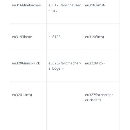
eu3301-sg-thaur
eu3361tirol-
eu3362huckepack
eu3363tirol-
eu3366scheller-
eu3374igls-
moroder
farbmacher
eu3420inntal
eu3472tirol
eu3483bärentreiber
-imst-
eu3497tirol
eu3510tiroler-hex-
eu3512z3031tirol-
hex-
eu3549tirol
eu3563_3557schiac
eu3564z3558mohr-