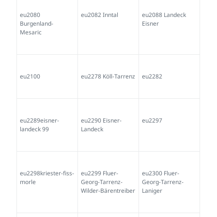
eu2080
eu2082 Inntal
eu2088 Landeck
Burgenland-
Eisner
Mesaric
eu2100
eu2278 Köll-Tarrenz
eu2282
eu2289eisner-
eu2290 Eisner-
eu2297
landeck 99
Landeck
eu2298kriester-fiss-
eu2299 Fluer-
eu2300 Fluer-
morle
Georg-Tarrenz-
Georg-Tarrenz-
Wilder-Bärentreiber
Laniger