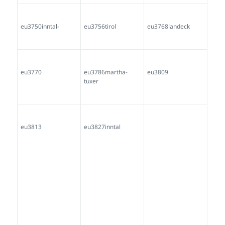
potocnik-kleinedling
potocnik-
kleinedling-1979
eu4274jab-
potocnik-
kleinedling-1979
eu4275jab-
eu4276jab-
eu4285daniel-
potocnik-
potocnik-
sieberer-volders-
kleinedling-1979-
kleinedling-1979