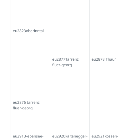
eu2913-ebensee-
eu2920kaltenegger-
eu2921kössen-
und kroatien-
kössen-reith-i-
reith-i-winkel-
jampronik
winkel
kaltenegger
eu2925
eu2927z5zillertal
eu2928axams-tuxer
eu2930 Muller
eu2931z62inntal
eu2933inntal-
Marthadörfer
eu2937zillertal-
eu2950inntal-
eu2982inntal
Lechleite Moroder
eu3005inntal
eu3024innsbruck
eu3025innsbruck-