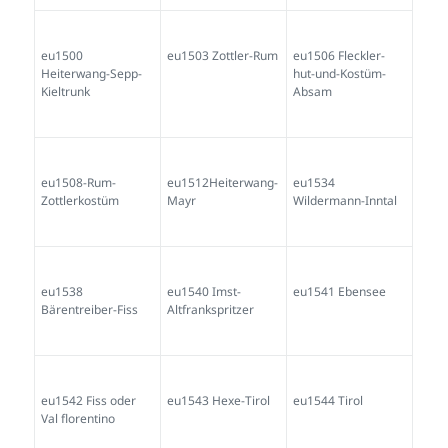
eu1500
eu1503 Zottler-Rum
eu1506 Fleckler-
Heiterwang-Sepp-
hut-und-Kostüm-
Kieltrunk
Absam
eu1508-Rum-
eu1512Heiterwang-
eu1534
Zottlerkostüm
Mayr
Wildermann-Inntal
eu1538
eu1540 Imst-
eu1541 Ebensee
Bärentreiber-Fiss
Altfrankspritzer
eu1542 Fiss oder
eu1543 Hexe-Tirol
eu1544 Tirol
Val florentino