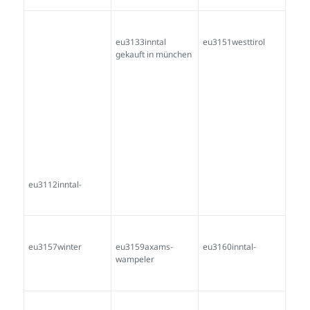
eu3241-imst
eu3275schartner-
erich-telfs
eu3242imst
eu3278zamser-
eu3291tirol-
eu3292tirol affe-
berg-franz-hauser
theater
eu3298ebensee-
eu3299röck-wenz
eu3300röck-wenz
heinz-meyer