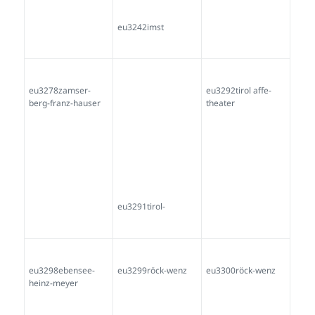
he-schöne-tirol
tirol-reiter
eu3582tirol-
eu3583tirol
eu3664zaggeler
moroder
farbmacher
eu3671zageler
eu3704augsburg
eu3716augsburg
eu3717augsburg
eu3718marthadörfe
eu3734pfronten
r
eu3735hitler-
eu3737ahrntal
eu3748inntal
riemer-christoph-
kitzbühel