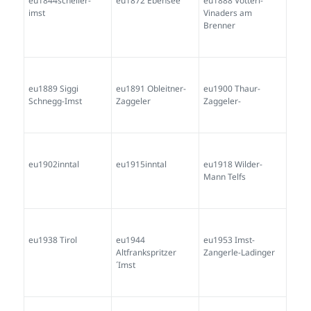
eu1844scheller-
eu1872 Ebensee
eu1888 Vötterl-
imst
Vinaders am
Brenner
eu1889 Siggi
eu1891 Obleitner-
eu1900 Thaur-
Schnegg-Imst
Zaggeler
Zaggeler-
eu1902inntal
eu1915inntal
eu1918 Wilder-
Mann Telfs
eu1938 Tirol
eu1944
eu1953 Imst-
Altfrankspritzer
Zangerle-Ladinger
´Imst