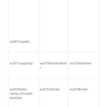
eu4115tirol-
eu4116tirol
eu4166süssen-fink-
johann
eu4167fink-johann
eu4169süssen-fink-
eu4170süssen-fink-
süssen
johann-
johann
eu4174
eu4197tarrenz-
eu4198fluer-alois-
fluer-alois
tarrenz
eu4199rain
eu4229
eu4266
eu4272jab-
eu4273jab-