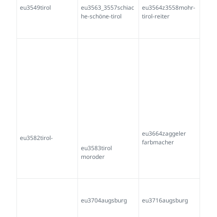
eu3862kochlöffel-
eu3897nordtirol
eu3898nordtirol
brauner-ohlstadt
eu3984schwäbisch-
eu3991 Tirol
eu4001 Ebensee
alemanisch
eu4012muller-
eu4014-siliauntal
eu4015 Tirol
ventosolare
eu4015stehle-
eu4075axams
eu4101ebensee
rottenburg