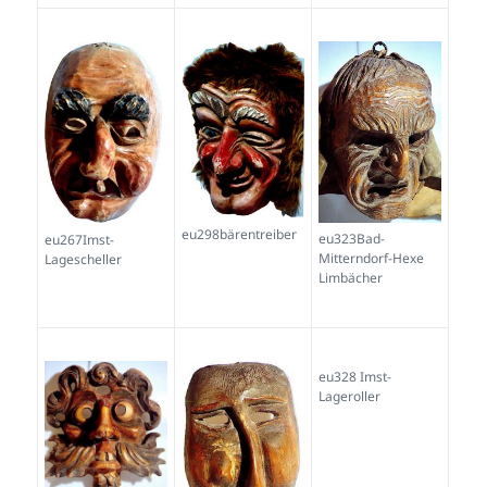
eu298bärentreiber
eu323Bad-
eu267Imst-
Mitterndorf-Hexe
Lagescheller
Limbächer
eu328 Imst-
Lageroller