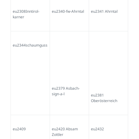
eu2308Inntirol-
eu2340-fw-Ahrntal
eu2341 Ahrntal
karner
eu2344schaumguss
eu2379 Asbach-
eu2381
sign-a-l
Oberösterreich
eu2409
eu2420 Absam
eu2432
Zottler
eu2446
eu2486tirol-
eu2524