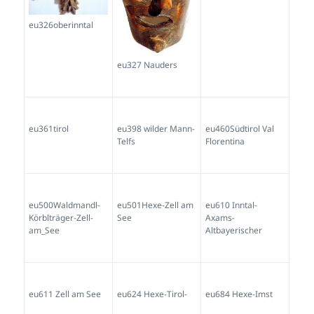
eu326oberinntal
eu327 Nauders
eu361tirol
eu398 wilder Mann-
eu460Südtirol Val
Telfs
Florentina
eu500Waldmandl-
eu501Hexe-Zell am
eu610 Inntal-
Körblträger-Zell-
See
Axams-
am_See
Altbayerischer
eu611 Zell am See
eu624 Hexe-Tirol-
eu684 Hexe-Imst