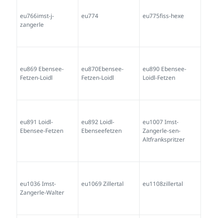
eu766imst-j-
eu774
eu775fiss-hexe
zangerle
eu869 Ebensee-
eu870Ebensee-
eu890 Ebensee-
Fetzen-Loidl
Fetzen-Loidl
Loidl-Fetzen
eu891 Loidl-
eu892 Loidl-
eu1007 Imst-
Ebensee-Fetzen
Ebenseefetzen
Zangerle-sen-
Altfrankspritzer
eu1036 Imst-
eu1069 Zillertal
eu1108zillertal
Zangerle-Walter