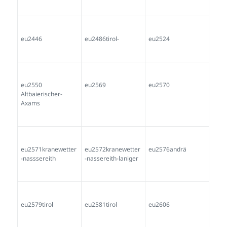
eu2550
eu2569
eu2570
Altbaierischer-
Axams
eu2571kranewetter
eu2572kranewetter
eu2576andrä
-nasssereith
-nassereith-laniger
eu2579tirol
eu2581tirol
eu2606
eu2632imst
eu2640zell-a-see-
eu2641zell-see
Körblträger
Wurzelmandl-