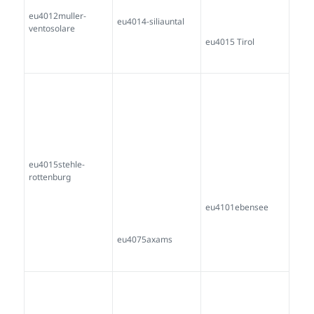
eu4339augsburg
eu4340telfs-wilder-
eu4354
mann
eu4410michael-
pregl-admont