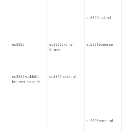
eu4293tirol-
eu4294tangerl-
kaudertal
eu4292
eu4299thomas-file-
eu4300file-fliess
eu4301thomas-file-
fliess-sackner
fliess-
eu4302file-thomas-
eu4303farbmacher-
eu4331rinn-am-inn-
fliess-
sistranz
3königspiel-eder4-