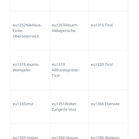
eu1252Nikolaus-
eu1263Absam-
eu1315 Tirol
Eiche-
Altbayerische
Oberösterreich
eu1318 Axams-
eu1319
eu1320 Tirol
Wampeler
Altfrankspritzer-
Tirol
eu1335imst
eu1351Walter-
eu1366 Ebensee
Zangerle-imst
eu1393 Holzer-
eu1394 Absam-
eu1396 Wattens-