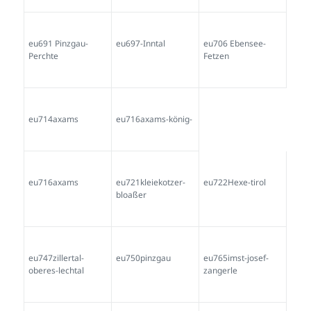
eu691 Pinzgau-
eu697-Inntal
eu706 Ebensee-
Perchte
Fetzen
eu714axams
eu716axams-könig-
eu716axams
eu721kleiekotzer-
eu722Hexe-tirol
bloaßer
eu747zillertal-
eu750pinzgau
eu765imst-josef-
oberes-lechtal
zangerle