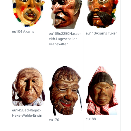
eu104 Axams
eu113Axams Tuxer
eu105u2250Nasser
eith-Lagescheller
Kranewitter
eu145Bad-Ragaz-
Hexe-Wehle-Erwin
eu188
eu176