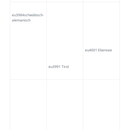
eu4333rum-
eu4334hütting-
burwendl-virgo-
kapferer
lechner-lenzi-sig-
eu4332griaser-
innsbruck
eu4335mullau-
eu4336zangerl-
eu4338augsburg-
bagger-
paula-wien