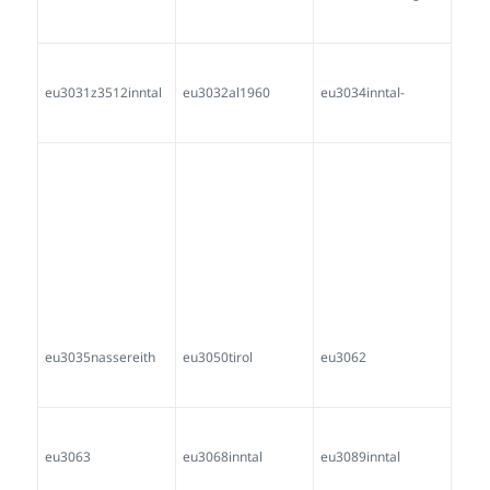
eu3157winter
eu3159axams-
eu3160inntal-
wampeler
eu3166limbächer-
eu3175fahrnhauser
eu3183imst-
-imst
eu3193hexe
eu3195
eu3196imst
eu3206innsbruck
eu3207farbmacher-
eu3228tirol-
ellbögen-