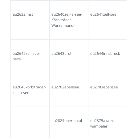
eu2642zell-see-
eu2643tirol
eu2644innsbruck
hexe
eu2645körblträger-
eu2702ebensee
eu2703ebensee
zell-a-see
eu2823oberinntal
eu2824oberinntal
eu2875axams-
wampeler
eu2876 tarrenz
eu2877Tarrenz
eu2878 Thaur
fluer-georg
fluer-georg