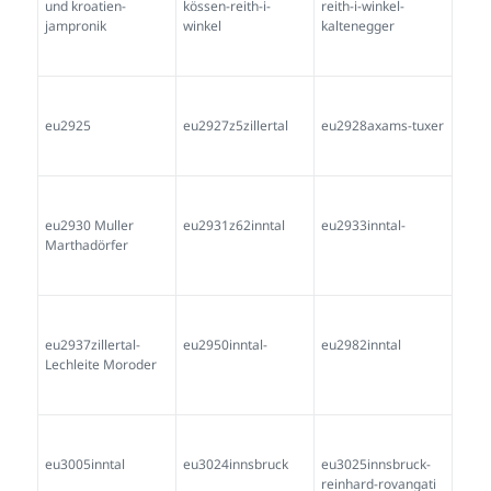
reinhard-rovangati
eu3031z3512inntal
eu3032al1960
eu3034inntal-
eu3035nassereith
eu3050tirol
eu3062
eu3063
eu3068inntal
eu3089inntal
eu3112inntal-
eu3133inntal
eu3151westtirol
gekauft in münchen