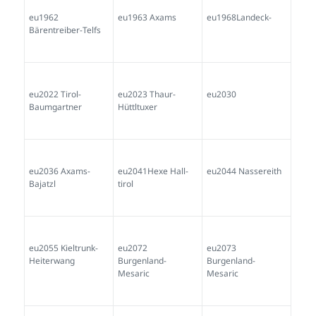
eu1962
eu1963 Axams
eu1968Landeck-
Bärentreiber-Telfs
eu2022 Tirol-
eu2023 Thaur-
eu2030
Baumgartner
Hüttltuxer
eu2036 Axams-
eu2041Hexe Hall-
eu2044 Nassereith
Bajatzl
tirol
eu2055 Kieltrunk-
eu2072
eu2073
Heiterwang
Burgenland-
Burgenland-
Mesaric
Mesaric