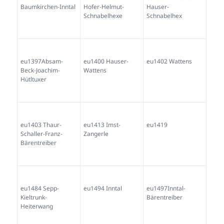
Baumkirchen-Inntal
Hofer-Helmut-
Hauser-
Schnabelhexe
Schnabelhex
eu1397Absam-
eu1400 Hauser-
eu1402 Wattens
Beck-Joachim-
Wattens
Hütltuxer
eu1403 Thaur-
eu1413 Imst-
eu1419
Schaller-Franz-
Zangerle
Bärentreiber
eu1484 Sepp-
eu1494 Inntal
eu1497Inntal-
Kieltrunk-
Bärentreiber
Heiterwang