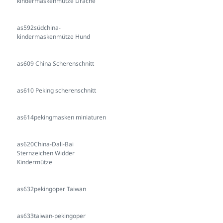
kindermaskenmütze Drache
as592südchina-
kindermaskenmütze Hund
as609 China Scherenschnitt
as610 Peking scherenschnitt
as614pekingmasken miniaturen
as620China-Dali-Bai
Sternzeichen Widder
Kindermütze
as632pekingoper Taiwan
as633taiwan-pekingoper