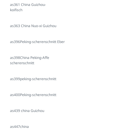
as361 China Guizhou-
koifisch
as363 China Nuo-xi Guizhou
as396Peking-scherenschnitt Eber
as398China Peking-Affe
scherenschnitt
as399peking-scherenschnitt
as400Peking-scherenschnitt
as439 china Guizhou
as447china