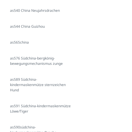
as540 China Neujahrsdrachen
as544 China Guizhou
as565china
as576 Südchina-bergkönig-
bewegungsmechanismus zunge
as589 Südchina-
kindermaskenmütze sternzeichen
Hund
as591 Südchina-kindermaskenmütze
Löwe/Tiger
as590südchina-