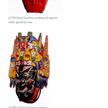
s279China Guizhou-tunbao-di-opera-
roter-general-nuo
as280 China Guizhou-tunbao-