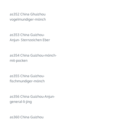
as352 China Ghuizhou
vogelmundiger-mönch
as353 China Guizhou-
Anjun- Sternzeichen Eber
as354 China Guizhou-mönch-
mit-pocken
as355 China Guizhou-
fischmundiger-mönch
as356 China Guizhou-Anjun-
general-li-jing
as360 China Guizhou