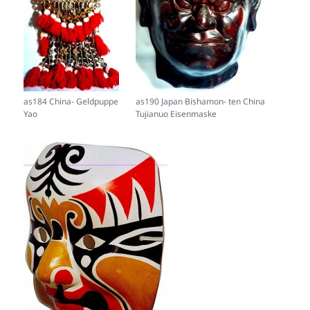
as184 China- Geldpuppe
as190 Japan Bishamon- ten China
Yao
Tujianuo Eisenmaske