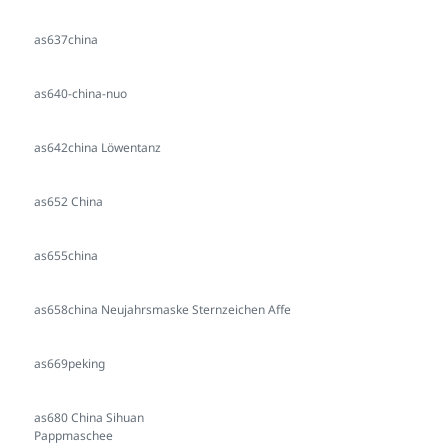
as637china
as640-china-nuo
as642china Löwentanz
as652 China
as655china
as658china Neujahrsmaske Sternzeichen Affe
as669peking
as680 China Sihuan
Pappmaschee