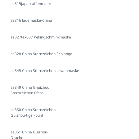
as315japan-affenmaske
as316 Jademaske-China
as327tex007 Pekingschminkmaske
as328 China Sternzeichen Schlange
as345 China Sternzeichen Löwenmaske
as349 China Ghuizhou_
Sternzeichen Pferd
as350 China Sternzeichen
Guizhou-tiger-bunt
as351 China Guizhou-
Drache