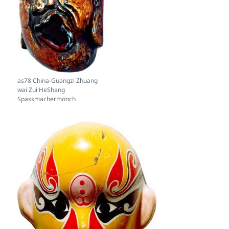
as78 China-Guangzi Zhuang
wai Zui HeShang
Spassmachermönch