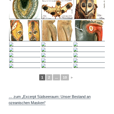
1
2
...
10
►
… zum „Excerpt Südseeraum: Unser Bestand an
ozeanischen Masken“