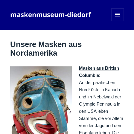
maskenmuseum-diedorf
MENÜ
UND
WIDGETS
Unsere Masken aus
Nordamerika
Masken aus British
Columbia
:
An der pazifischen
Nordküste in Kanada
und im Nebelwald der
Olympic Peninsula in
den USA leben
Stämme, die vor Allem
von der Jagd und dem
Fischfang leben. Die