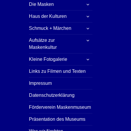
untermenü
Die Masken
öffnen
untermenü
Haus der Kulturen
öffnen
untermenü
Schmuck + Märchen
öffnen
untermenü
Aufsätze zur
öffnen
Maskenkultur
untermenü
Kleine Fotogalerie
öffnen
Links zu Filmen und Texten
Impressum
Datenschutzerklärung
Förderverein Maskenmuseum
Präsentation des Museums