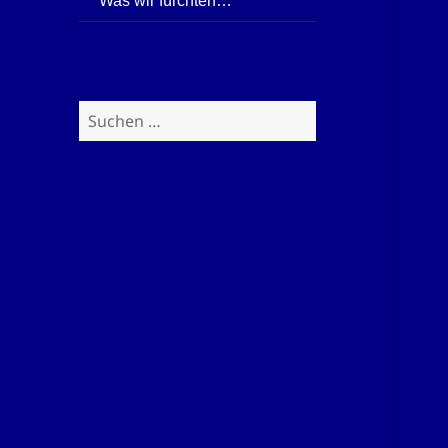
Was wir fürchten…
Suchen
nach: