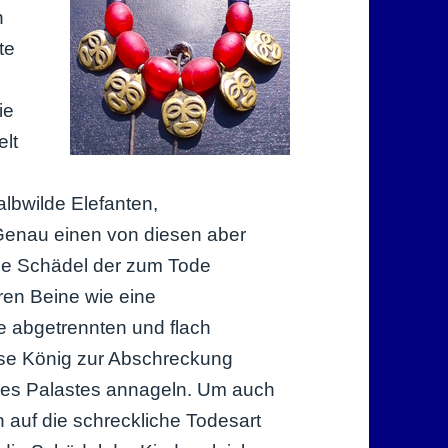
n
te
ie
elt
lbwilde Elefanten,
Genau einen von diesen aber
 die Schädel der zum Tode
eren Beine wie eine
 abgetrennten und flach
ose König zur Abschreckung
nes Palastes annageln. Um auch
 auf die schreckliche Todesart