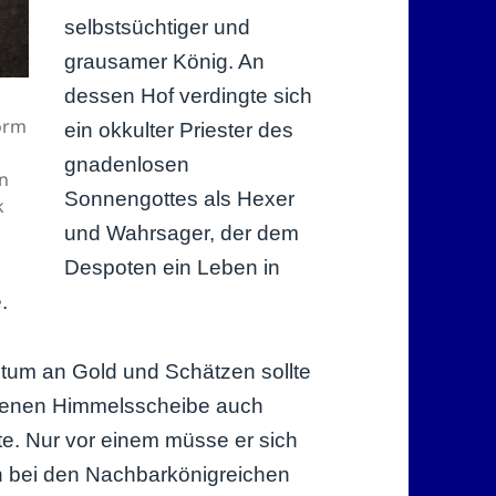
selbstsüchtiger und
grausamer König. An
dessen Hof verdingte sich
,
Form
ein okkulter Priester des
gnadenlosen
in
Sonnengottes als Hexer
k
und Wahrsager, der dem
Despoten ein Leben in
.
htum an Gold und Schätzen sollte
ldenen Himmelsscheibe auch
. Nur vor einem müsse er sich
n bei den Nachbarkönigreichen