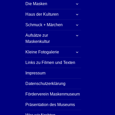
untermenü
Die Masken
öffnen
untermenü
Haus der Kulturen
öffnen
untermenü
Schmuck + Märchen
öffnen
untermenü
Aufsätze zur
öffnen
Maskenkultur
untermenü
Kleine Fotogalerie
öffnen
Links zu Filmen und Texten
Impressum
Datenschutzerklärung
Förderverein Maskenmuseum
Präsentation des Museums