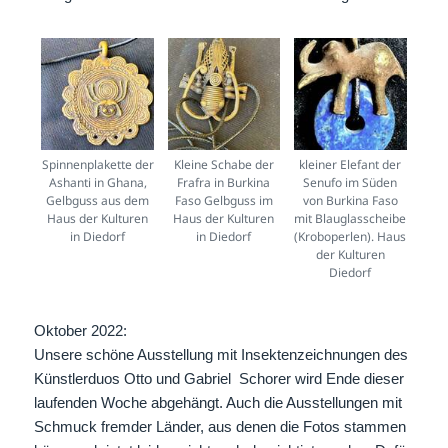
Spinnenplakette der
Kleine Schabe der
kleiner Elefant der
Ashanti in Ghana,
Frafra in Burkina
Senufo im Süden
Gelbguss aus dem
Faso Gelbguss im
von Burkina Faso
Haus der Kulturen
Haus der Kulturen
mit Blauglasscheibe
in Diedorf
in Diedorf
(Kroboperlen). Haus
der Kulturen
Diedorf
Oktober 2022:
Unsere schöne Ausstellung mit Insektenzeichnungen des
Künstlerduos Otto und Gabriel Schorer wird Ende dieser
laufenden Woche abgehängt. Auch die Ausstellungen mit
Schmuck fremder Länder, aus denen die Fotos stammen