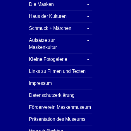
untermenü
Die Masken
öffnen
untermenü
Haus der Kulturen
öffnen
untermenü
Schmuck + Märchen
öffnen
untermenü
Aufsätze zur
öffnen
Maskenkultur
untermenü
Kleine Fotogalerie
öffnen
Links zu Filmen und Texten
Impressum
Datenschutzerklärung
Förderverein Maskenmuseum
Präsentation des Museums