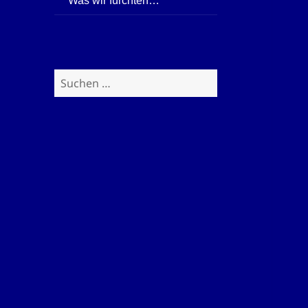
Was wir fürchten…
Suchen
nach: