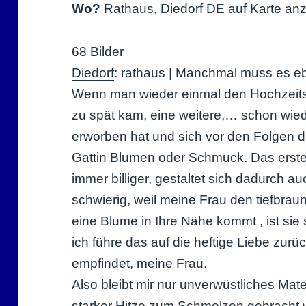
Wo?
Rathaus, Diedorf DE
auf Karte an
68 Bilder
Diedorf
: rathaus | Manchmal muss es e
Wenn man wieder einmal den Hochzeits
zu spät kam, eine weitere,… schon wied
erworben hat und sich vor den Folgen d
Gattin Blumen oder Schmuck. Das erst
immer billiger, gestaltet sich dadurch 
schwierig, weil meine Frau den tiefbr
eine Blume in Ihre Nähe kommt , ist sie
ich führe das auf die heftige Liebe zurüc
empfindet, meine Frau.
Also bleibt mir nur unverwüstliches Mate
starker Hitze zum Schmelzen gebracht 