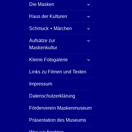
untermenü
Die Masken
öffnen
untermenü
Haus der Kulturen
öffnen
untermenü
Schmuck + Märchen
öffnen
untermenü
Aufsätze zur
öffnen
Maskenkultur
untermenü
Kleine Fotogalerie
öffnen
Links zu Filmen und Texten
Impressum
Datenschutzerklärung
Förderverein Maskenmuseum
Präsentation des Museums