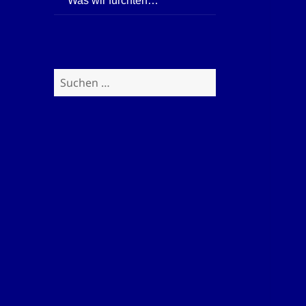
Was wir fürchten…
Suchen
nach: