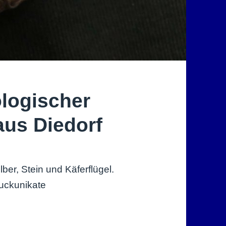
logischer
us Diedorf
er, Stein und Käferflügel.
uckunikate