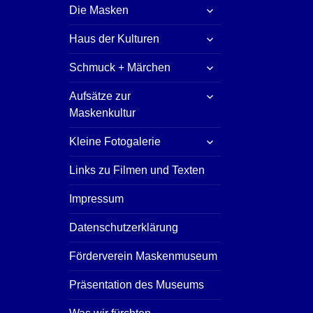
untermenü
Die Masken
öffnen
untermenü
Haus der Kulturen
öffnen
untermenü
Schmuck + Märchen
öffnen
untermenü
Aufsätze zur
öffnen
Maskenkultur
untermenü
Kleine Fotogalerie
öffnen
Links zu Filmen und Texten
Impressum
Datenschutzerklärung
Förderverein Maskenmuseum
Präsentation des Museums