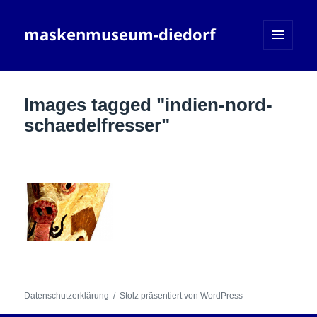
maskenmuseum-diedorf
MENÜ
UND
WIDGETS
Images tagged "indien-nord-
schaedelfresser"
Datenschutzerklärung
Stolz präsentiert von WordPress