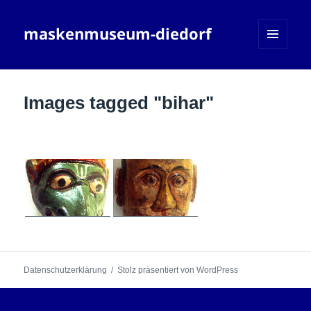
maskenmuseum-diedorf
MENÜ
UND
WIDGETS
Images tagged "bihar"
Datenschutzerklärung
Stolz präsentiert von WordPress