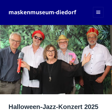
maskenmuseum-diedorf
MENÜ
UND
WIDGETS
Halloween-Jazz-Konzert 2025