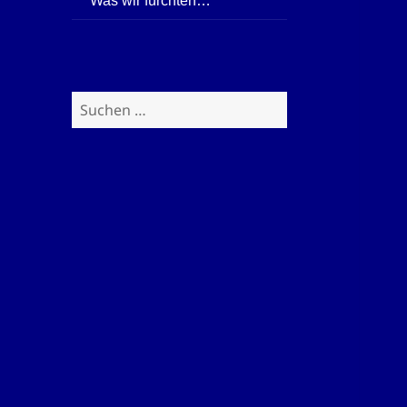
Was wir fürchten…
Suchen
nach: