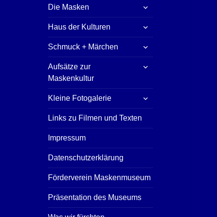
untermenü
Die Masken
öffnen
untermenü
Haus der Kulturen
öffnen
untermenü
Schmuck + Märchen
öffnen
untermenü
Aufsätze zur
öffnen
Maskenkultur
untermenü
Kleine Fotogalerie
öffnen
Links zu Filmen und Texten
Impressum
Datenschutzerklärung
Förderverein Maskenmuseum
Präsentation des Museums