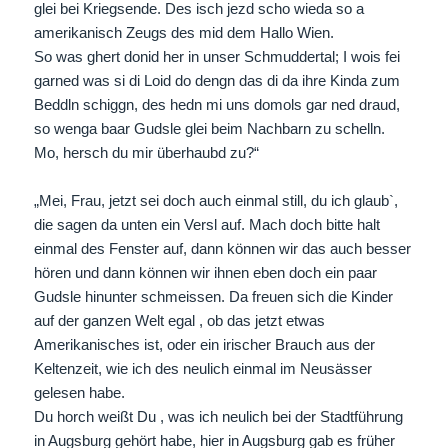
glei bei Kriegsende. Des isch jezd scho wieda so a
amerikanisch Zeugs des mid dem Hallo Wien.
So was ghert donid her in unser Schmuddertal; I wois fei
garned was si di Loid do dengn das di da ihre Kinda zum
Beddln schiggn, des hedn mi uns domols gar ned draud,
so wenga baar Gudsle glei beim Nachbarn zu schelln.
Mo, hersch du mir überhaubd zu?“
„Mei, Frau, jetzt sei doch auch einmal still, du ich glaub`,
die sagen da unten ein Versl auf. Mach doch bitte halt
einmal des Fenster auf, dann können wir das auch besser
hören und dann können wir ihnen eben doch ein paar
Gudsle hinunter schmeissen. Da freuen sich die Kinder
auf der ganzen Welt egal , ob das jetzt etwas
Amerikanisches ist, oder ein irischer Brauch aus der
Keltenzeit, wie ich des neulich einmal im Neusässer
gelesen habe.
Du horch weißt Du , was ich neulich bei der Stadtführung
in Augsburg gehört habe, hier in Augsburg gab es früher