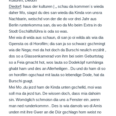
Kulturen, Diedorf
Diedorf
: haus der kulturen | „ schau da kommen´s wieda
daher Mo, siagst du des san wieda dia Kinda von unsra
Nachbarin, weischd von der die do vor drei Jahr aus
Berlin runterkomma san, da wo da Mo beim Extra in do
Stodt Gschäftsführa is oda so was.
Mei wia di wida aus schaun, di san jo oi wilda als wia dia
Gpensta os di Horofilm; dia san ja so schwarz gschmingt
wia die Nega; mei da hot doch da Burschi neulich erzählt ,
dos so a Glassenkamerad von ihm bei seim Geburtstag
so a Feia gmacht hot, wos lauta so Dodeköpf rumhänga
ghabt ham und des an Allerheiligen . Du und do ham di so
on horofilm ogschaut mit lauta so lebendige Dode, hat da
Burschi gsagt.
Mei Mo ,du jezd ham de Kinda unten gschelld, moi was
soll ma da jezd tun. De wissen doch, dass mia dahoim
sin. Womöglich schmoisn dia uns a Fenster ein ,wenn
man ned runderkommn . Des is wia damols wo di Amis
unden mit ihre Gwer an die Dür gschlagn hom weist no