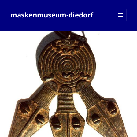
maskenmuseum-diedorf
MENÜ
UND
WIDGETS